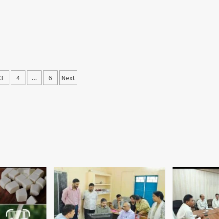
3
4
…
6
Next
ation