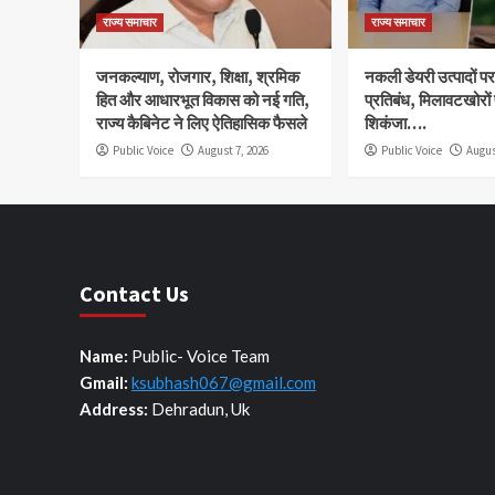
राज्य समाचार
राज्य समाचार
जनकल्याण, रोजगार, शिक्षा, श्रमिक
नकली डेयरी उत्पादों पर 
हित और आधारभूत विकास को नई गति,
प्रतिबंध, मिलावटखोरों
राज्य कैबिनेट ने लिए ऐतिहासिक फैसले
शिकंजा….
Public Voice
August 7, 2026
Public Voice
Augus
Contact Us
Name:
Public- Voice Team
Gmail:
ksubhash067@gmail.com
Address:
Dehradun, Uk