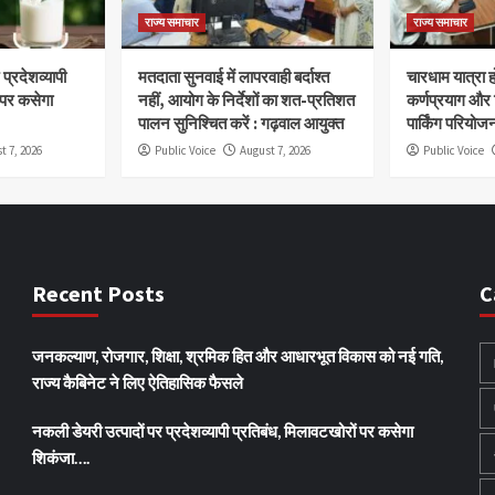
राज्य समाचार
राज्य समाचार
प्रदेशव्यापी
मतदाता सुनवाई में लापरवाही बर्दाश्त
चारधाम यात्रा 
 पर कसेगा
नहीं, आयोग के निर्देशों का शत-प्रतिशत
कर्णप्रयाग और
पालन सुनिश्चित करें : गढ़वाल आयुक्त
पार्किंग परियोज
t 7, 2026
Public Voice
August 7, 2026
Public Voice
Recent Posts
C
जनकल्याण, रोजगार, शिक्षा, श्रमिक हित और आधारभूत विकास को नई गति,
राज्य कैबिनेट ने लिए ऐतिहासिक फैसले
नकली डेयरी उत्पादों पर प्रदेशव्यापी प्रतिबंध, मिलावटखोरों पर कसेगा
शिकंजा….