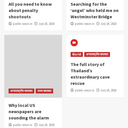
All you need to know
Searching for the
about penalty
‘angel’ who held me on
shootouts
Westminster Bridge
public-voice.in
July 18, 2018
public-voice.in
July 18, 2018
World
अन्तराष्ट्रीय समाचार
The full story of
Thailand’s
extraordinary cave
rescue
public-voice.in
July 18, 2018
अन्तराष्ट्रीय समाचार
राज्य समाचार
Why local US
newspapers are
sounding the alarm
public-voice.in
July 18, 2018