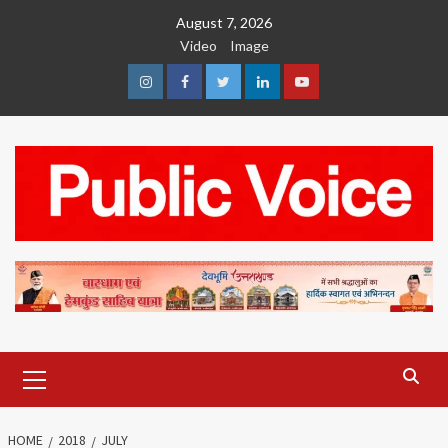
Skip
August 7, 2026
to
Video
Image
content
Instagram
Facebook
Twitter
Linkedin
Youtube
Primary
Menu
HOME
2018
JULY