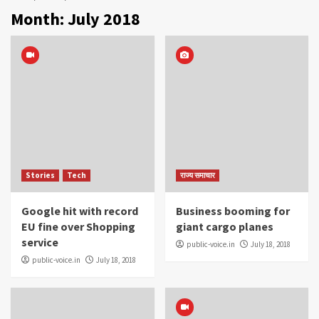
Month:
July 2018
Stories
Tech
राज्य समाचार
Google hit with record
Business booming for
EU fine over Shopping
giant cargo planes
service
public-voice.in
July 18, 2018
public-voice.in
July 18, 2018