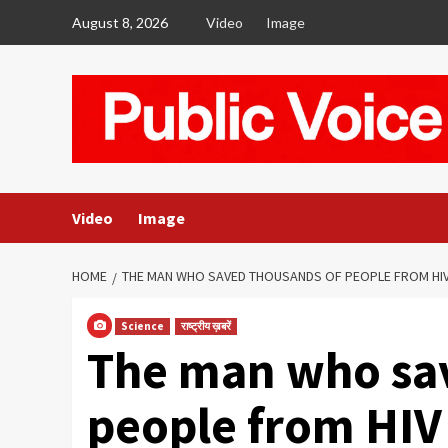
Skip
August 8, 2026
Video
Image
to
content
Video
Image
HOME
THE MAN WHO SAVED THOUSANDS OF PEOPLE FROM HI
Science
राष्ट्रीय ख़बरें
The man who sa
people from HIV