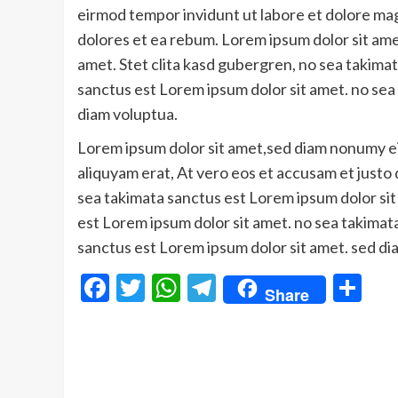
eirmod tempor invidunt ut labore et dolore mag
dolores et ea rebum. Lorem ipsum dolor sit ame
amet. Stet clita kasd gubergren, no sea takima
sanctus est Lorem ipsum dolor sit amet. no sea
diam voluptua.
Lorem ipsum dolor sit amet,sed diam nonumy e
aliquyam erat, At vero eos et accusam et justo
sea takimata sanctus est Lorem ipsum dolor sit
est Lorem ipsum dolor sit amet. no sea takimat
sanctus est Lorem ipsum dolor sit amet. sed di
Facebook
Twitter
WhatsApp
Telegram
Sh
Share
Continue