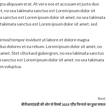
na aliquyam erat, At vero eos et accusam et justo duo
t, no sea takimata sanctus est Lorem ipsum dolor sit
ta sanctus est Lorem ipsum dolor sit amet. no sea takimata
 takimata sanctus est Lorem ipsum dolor sit amet. sed
irmod tempor invidunt ut labore et dolore magna
 duo dolores et ea rebum. Lorem ipsum dolor sit amet, no
 amet. Stet clita kasd gubergren, no sea takimata sanctus
a sanctus est Lorem ipsum dolor sit amet. no sea takimata
am voluptua.
are
Next
बीपीआरएंडडी की ओर से विमर्श 2023 ग्रैंड फिनाले का हुआ सफल