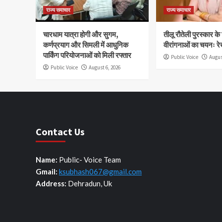
राज्य समाचार
राज्य समाचार
चारधाम यात्रा होगी और सुगम,
तीलू रौतेली पुरस्कार क
कर्णप्रयाग और सिमली में आधुनिक
वीरांगनाओं का चयनः रे
पार्किंग परियोजनाओं को मिली रफ्तार
Public Voice
Augus
Public Voice
August 6, 2026
Contact Us
Name:
Public- Voice Team
Gmail:
ksubhash067@gmail.com
Address:
Dehradun, Uk