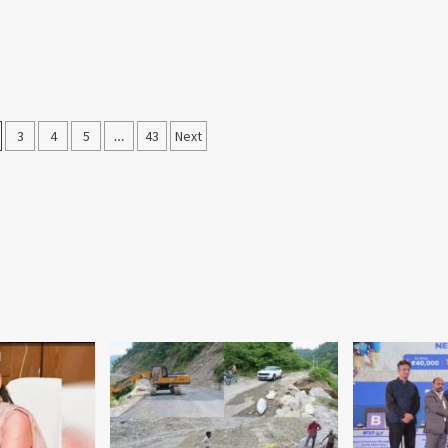
3
4
5
…
43
Next
on