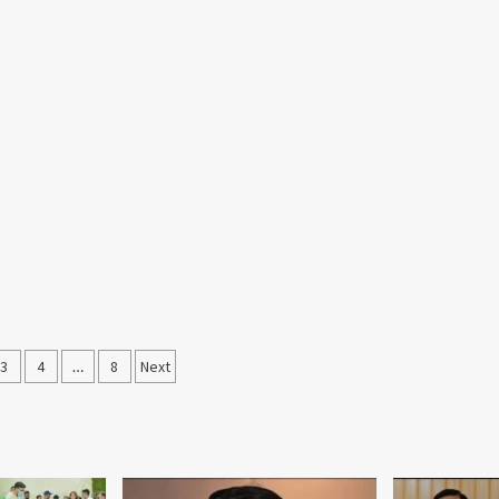
3
4
…
8
Next
ation