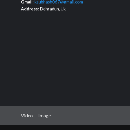
Gmail:
ksubhash067@gmail.com
Address:
Dehradun, Uk
Video
Image