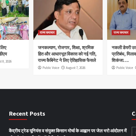
राज्य समाचार
राज्य समाचार
े लिए
जनकल्याण, रोजगार, शिक्षा, श्रमिक
नकली डेयरी उत्प
डीएम
हित और आधारभूत विकास को नई गति,
प्रतिबंध, मिला
राज्य कैबिनेट ने लिए ऐतिहासिक फैसले
शिकंजा….
t 8, 2026
Public Voice
August 7, 2026
Public Voice
Recent Posts
C
केंद्रीय ट्रेड यूनियंस व संयुक्त किसान मोर्चा के आह्वान पर जेल भरो आंदोलन में