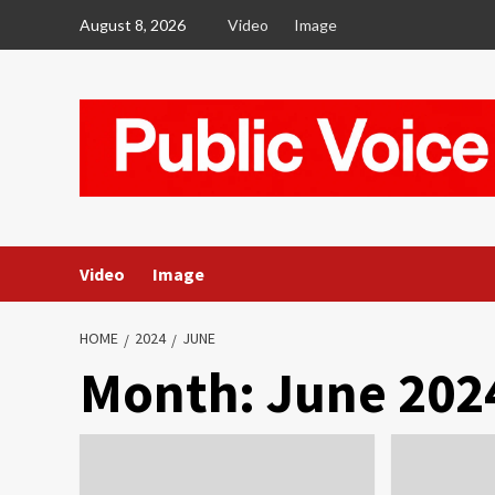
Skip
August 8, 2026
Video
Image
to
content
Video
Image
HOME
2024
JUNE
Month:
June 202