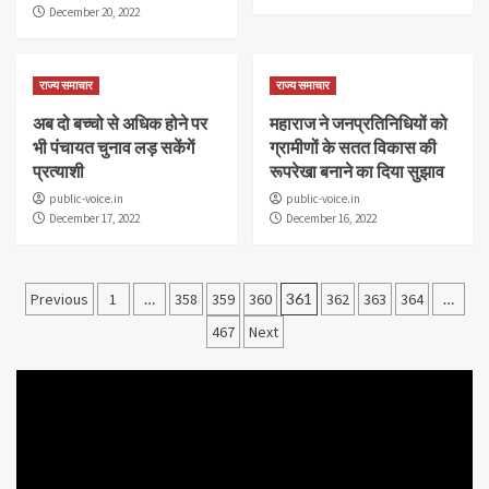
December 20, 2022
राज्य समाचार
राज्य समाचार
अब दो बच्चो से अधिक होने पर
महाराज ने जनप्रत‍िन‍िध‍ियों को
भी पंचायत चुनाव लड़ सकेंगें
ग्रामीणों के सतत व‍िकास की
प्रत्याशी
रूपरेखा बनाने का द‍िया सुझाव
public-voice.in
public-voice.in
December 17, 2022
December 16, 2022
Posts
Previous
1
…
358
359
360
361
362
363
364
…
pagination
467
Next
Video
Player