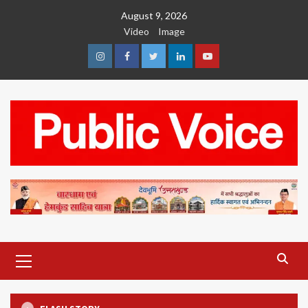
Skip
August 9, 2026
to
Video
Image
content
Instagram
Facebook
Twitter
Linkedin
Youtube
Primary
Menu