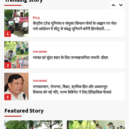
5
Blog
केंद्रीय ट्रेड यूनियंस व संयुक्त किसान मोर्चा के आह्वान पर जेल
भरो आंदोलन में सीटू से संबद्ध यूनियनें करेंगी हिस्सेदारी…..
1
राज्य समाचार
स्वच्छ एवं सुंदर शहर के लिए जनसहभागिता जरूरीः डीएम
2
राज्य समाचार
जनकल्याण, रोजगार, शिक्षा, श्रमिक हित और आधारभूत
विकास को नई गति, राज्य कैबिनेट ने लिए ऐतिहासिक फैसले
3
Featured Story
राज्य समाचार
नकली डेयरी उत्पादों पर प्रदेशव्यापी प्रतिबंध, मिलावटखोरों
पर कसेगा शिकंजा….
4