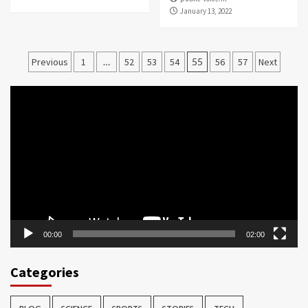
January 13, 2022
Posts
Previous
1
…
52
53
54
55
56
57
Next
pagination
Video
Player
00:00
02:00
Categories