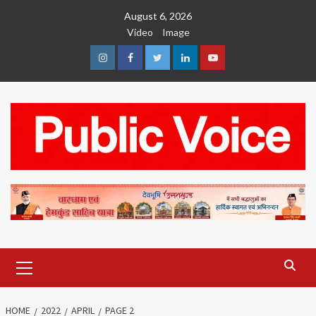
Skip
August 6, 2026
to
Video
Image
content
Instagram
Facebook
Twitter
Linkedin
Youtube
Primary
Menu
HOME
2022
APRIL
PAGE 2