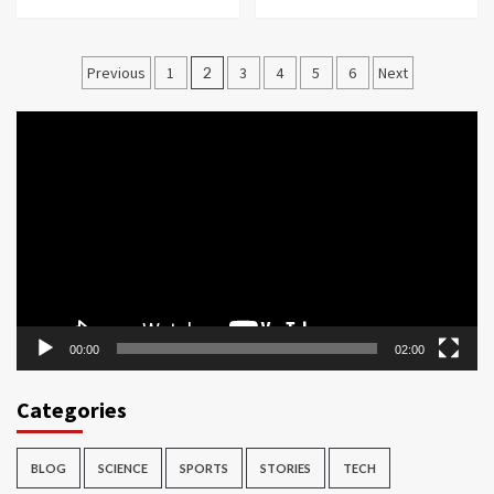
Posts
Previous
1
2
3
4
5
6
Next
pagination
Video
Player
00:00
02:00
Categories
BLOG
SCIENCE
SPORTS
STORIES
TECH