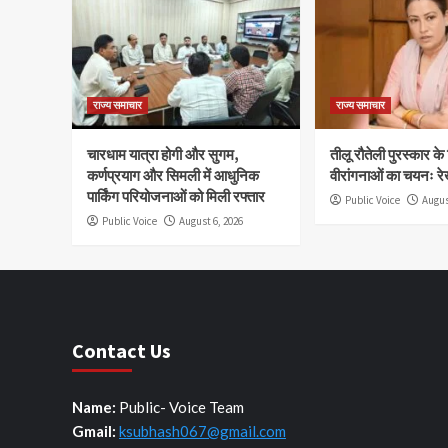
राज्य समाचार
राज्य समाचार
चारधाम यात्रा होगी और सुगम,
तीलू रौतेली पुरस्कार क
कर्णप्रयाग और सिमली में आधुनिक
वीरांगनाओं का चयनः रे
पार्किंग परियोजनाओं को मिली रफ्तार
Public Voice
Augus
Public Voice
August 6, 2026
Contact Us
Name:
Public- Voice Team
Gmail:
ksubhash067@gmail.com