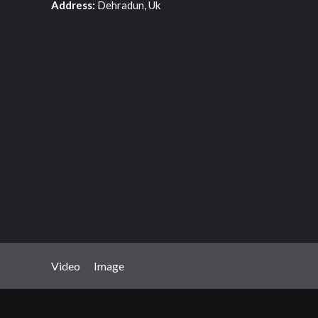
Address:
Dehradun, Uk
Video
Image