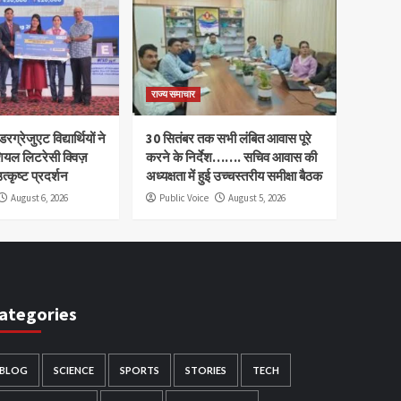
राज्य समाचार
रग्रेजुएट विद्यार्थियों ने
30 सितंबर तक सभी लंबित आवास पूरे
ियल लिटरेसी क्विज़
करने के निर्देश……. सचिव आवास की
त्कृष्ट प्रदर्शन
अध्यक्षता में हुई उच्चस्तरीय समीक्षा बैठक
August 6, 2026
Public Voice
August 5, 2026
ategories
BLOG
SCIENCE
SPORTS
STORIES
TECH