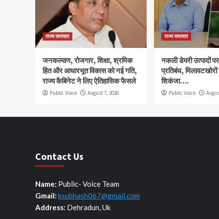
राज्य समाचार
राज्य समाचार
जनकल्याण, रोजगार, शिक्षा, श्रमिक
नकली डेयरी उत्पादों पर 
हित और आधारभूत विकास को नई गति,
प्रतिबंध, मिलावटखोरों
राज्य कैबिनेट ने लिए ऐतिहासिक फैसले
शिकंजा….
Public Voice
August 7, 2026
Public Voice
Augus
Contact Us
Name:
Public- Voice Team
Gmail:
ksubhash067@gmail.com
Address:
Dehradun, Uk