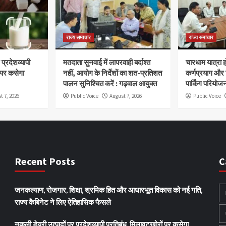
राज्य समाचार
राज्य समाचार
प्रदेशव्यापी
मतदाता सुनवाई में लापरवाही बर्दाश्त
चारधाम यात्रा 
 पर कसेगा
नहीं, आयोग के निर्देशों का शत-प्रतिशत
कर्णप्रयाग और
पालन सुनिश्चित करें : गढ़वाल आयुक्त
पार्किंग परियोज
t 7, 2026
Public Voice
August 7, 2026
Public Voice
Recent Posts
C
जनकल्याण, रोजगार, शिक्षा, श्रमिक हित और आधारभूत विकास को नई गति,
राज्य कैबिनेट ने लिए ऐतिहासिक फैसले
नकली डेयरी उत्पादों पर प्रदेशव्यापी प्रतिबंध, मिलावटखोरों पर कसेगा