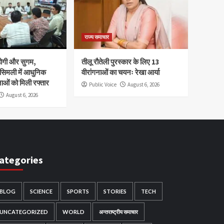
राज्य समाचार
होगी और सुगम,
तीलू रौतेली पुरस्कार के लिए 13
 सिमली में आधुनिक
वीरांगनाओं का चयनः रेखा आर्या
नाओं को मिली रफ्तार
Public Voice
August 6, 2026
August 6, 2026
ategories
BLOG
SCIENCE
SPORTS
STORIES
TECH
UNCATEGORIZED
WORLD
अन्तराष्ट्रीय समाचार