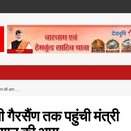
 बयान की आग…..
गैरसैंण तक पहुंची मंत्री