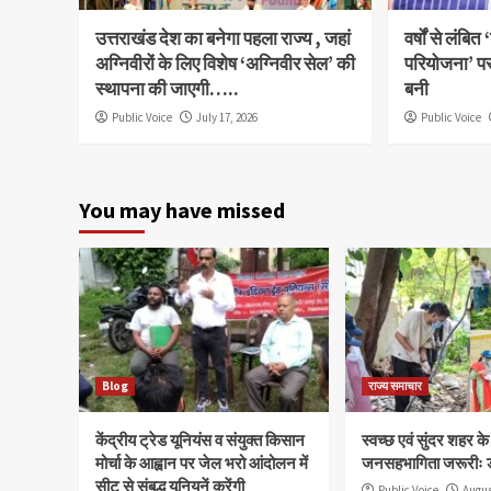
उत्तराखंड देश का बनेगा पहला राज्य , जहां
वर्षों से लंबि
अग्निवीरों के लिए विशेष ‘अग्निवीर सेल’ की
परियोजना’ पर 
स्थापना की जाएगी…..
बनी
Public Voice
July 17, 2026
Public Voice
You may have missed
Blog
राज्य समाचार
केंद्रीय ट्रेड यूनियंस व संयुक्त किसान
स्वच्छ एवं सुंदर शहर क
मोर्चा के आह्वान पर जेल भरो आंदोलन में
जनसहभागिता जरूरीः 
सीटू से संबद्ध यूनियनें करेंगी
Public Voice
Augus