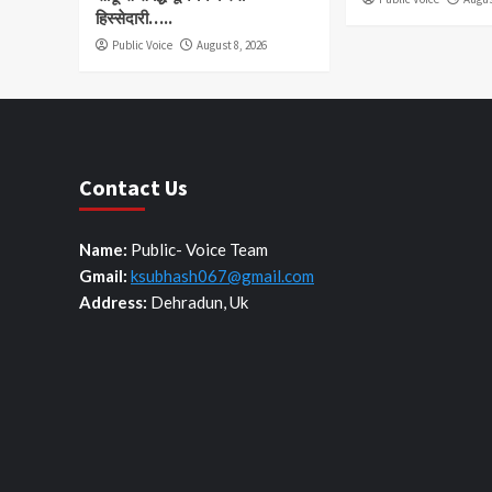
हिस्सेदारी…..
Public Voice
August 8, 2026
Contact Us
Name:
Public- Voice Team
Gmail:
ksubhash067@gmail.com
Address:
Dehradun, Uk