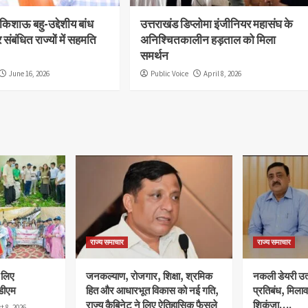
त ‘किशाऊ बहु-उद्देशीय बांध
उत्तराखंड डिप्लोमा इंजीनियर महासंघ के
संबंधित राज्यों में सहमति
अनिश्चितकालीन हड़ताल को मिला
समर्थन
June 16, 2026
Public Voice
April 8, 2026
राज्य समाचार
राज्य समाचार
े लिए
जनकल्याण, रोजगार, शिक्षा, श्रमिक
नकली डेयरी उत्प
डीएम
हित और आधारभूत विकास को नई गति,
प्रतिबंध, मिला
राज्य कैबिनेट ने लिए ऐतिहासिक फैसले
शिकंजा….
t 8, 2026