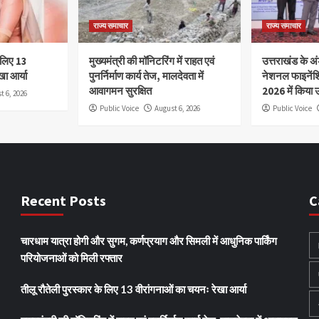
राज्य समाचार
राज्य समाचार
े लिए 13
मुख्यमंत्री की मॉनिटरिंग में राहत एवं
उत्तराखंड के अंड
खा आर्या
पुनर्निर्माण कार्य तेज, मालदेवता में
नेशनल फाइनेंश
आवागमन सुरक्षित
2026 में किया उ
t 6, 2026
Public Voice
August 6, 2026
Public Voice
Recent Posts
C
चारधाम यात्रा होगी और सुगम, कर्णप्रयाग और सिमली में आधुनिक पार्किंग
परियोजनाओं को मिली रफ्तार
तीलू रौतेली पुरस्कार के लिए 13 वीरांगनाओं का चयनः रेखा आर्या