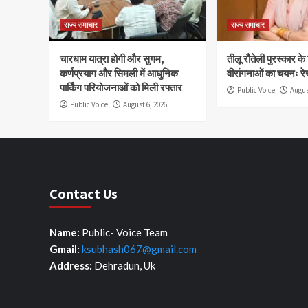
राज्य समाचार
राज्य समाचार
चारधाम यात्रा होगी और सुगम,
तीलू रौतेली पुरस्कार क
कर्णप्रयाग और सिमली में आधुनिक
वीरांगनाओं का चयनः रे
पार्किंग परियोजनाओं को मिली रफ्तार
Public Voice
Augus
Public Voice
August 6, 2026
Contact Us
Name:
Public- Voice Team
Gmail:
ksubhash067@gmail.com
Address:
Dehradun, Uk