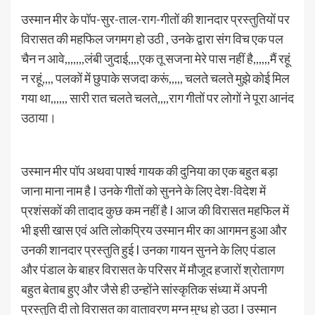
उस्मान मीर के पॉप-सुर-ताल-राग-गीतों की शानदार प्रस्तुतियों पर
विरासत की महफिल जगमग हो उठी , उनके द्वारा संग विच एक पल
चैन न आवे,,,,,,,लंबी जुदाई,,,,एक तू सजना मेरे पास नहीं है,,,,,,मैं रहूं
न रहूं,,,, पलकों में छुपाके सजदा करूं,,,,, चलते चलते मुझे कोई मिल
गया था,,,,,, सारी रात चलते चलते,,,,राग गीतों पर लोगों ने पूरा आनंद
उठाया।
उस्मान मीर पॉप अथवा पार्श्व गायक की दुनिया का एक बहुत बड़ा
जाना माना नाम है I उनके गीतों को सुनने के लिए देश-विदेश में
प्रशंसकों की तादाद कुछ कम नहीं है I आज की विरासत महफिल में
भी इसी खास एवं अति लोकप्रिय उस्मान मीर का आगमन हुआ और
उनकी शानदार प्रस्तुति हुई I उनका गायन सुनने के लिए पंडाल
और पंडाल के बाहर विरासत के परिसर में मौजूद हजारों श्रोतागण
बहुत बेताब हुए और जैसे ही उन्होंने सांस्कृतिक संध्या में अपनी
प्रस्तुति दी तो विरासत का वातावरण मग्न मुग्ध हो उठा I उस्मान