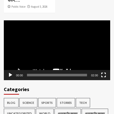
चयन….
Public Voice
August 5, 2026
Video
Player
00:00
02:00
Categories
BLOG
SCIENCE
SPORTS
STORIES
TECH
UNCATEGORIZED
WORLD
अन्तराष्ट्रीय समाचार
अन्तराष्ट्रीय समाचार