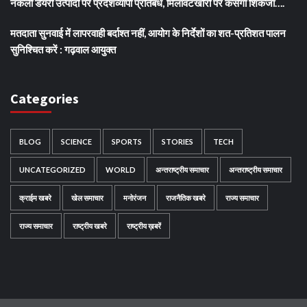
नकली डेयरी उत्पादों पर प्रदेशव्यापी प्रतिबंध, मिलावटखोरों पर कसेगा शिकंजा….
मतदाता सुनवाई में लापरवाही बर्दाश्त नहीं, आयोग के निर्देशों का शत-प्रतिशत पालन
सुनिश्चित करें : गढ़वाल आयुक्त
Categories
BLOG
SCIENCE
SPORTS
STORIES
TECH
UNCATEGORIZED
WORLD
अन्तराष्ट्रीय समाचार
अन्तराष्ट्रीय समाचार
क्राईम खबरे
खेल समाचार
मनोरंजन
राजनैतिक खबरे
राज्य समाचार
राज्य समाचार
राष्ट्रीय खबरे
राष्ट्रीय ख़बरें