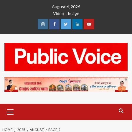
Skip
August 6, 2026
to
Video
Image
content
Instagram
Facebook
Twitter
Linkedin
Youtube
Primary
Menu
HOME
2025
AUGUST
PAGE 2