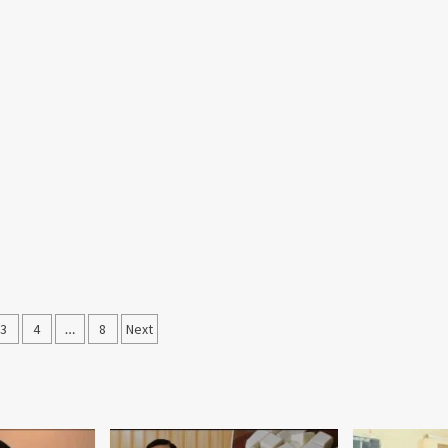
3
4
…
8
Next
ation