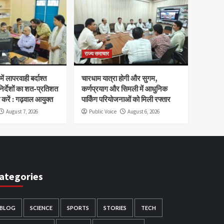
राज्य समाचार
ं लापरवाही बर्दाश्त
चारधाम यात्रा होगी और सुगम,
िर्देशों का शत-प्रतिशत
कर्णप्रयाग और सिमली में आधुनिक
 करें : गढ़वाल आयुक्त
पार्किंग परियोजनाओं को मिली रफ्तार
August 7, 2026
Public Voice
August 6, 2026
ategories
BLOG
SCIENCE
SPORTS
STORIES
TECH