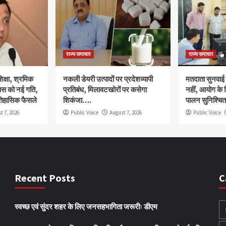
राज्य समाचार
राज्य समाचार
क्षा, श्रमिक
नकली डेयरी उत्पादों पर प्रदेशव्यापी
मतदाता सुनवाई मे
ास को नई गति,
प्रतिबंध, मिलावटखोरों पर कसेगा
नहीं, आयोग के न
ऐतिहासिक फैसले
शिकंजा….
पालन सुनिश्चित
t 7, 2026
Public Voice
August 7, 2026
Public Voice
Recent Posts
C
स्वच्छ एवं सुंदर शहर के लिए जनसहभागिता जरूरीः डीएम