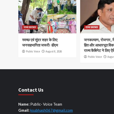
राज्य समाचार
राज्य समाचार
स्वच्छ एवं सुंदर शहर के लिए
जनकल्याण, रोजगार, शि
जनसहभागिता जरूरीः डीएम
हित और आधारभूत विक
राज्य कैबिनेट ने लिए 
Public Voice
August 8, 2026
Public Voice
Augus
Contact Us
Name:
Public- Voice Team
Gmail:
ksubhash067@gmail.com