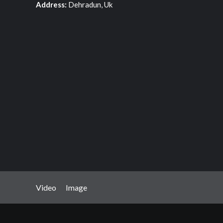
Address:
Dehradun, Uk
Video
Image