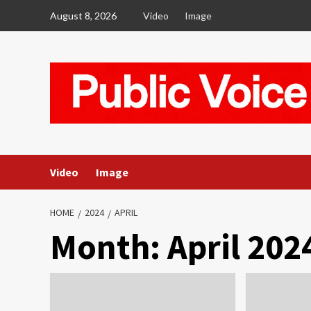
Skip
August 8, 2026
Video
Image
to
content
Video
Image
HOME
2024
APRIL
Month:
April 202