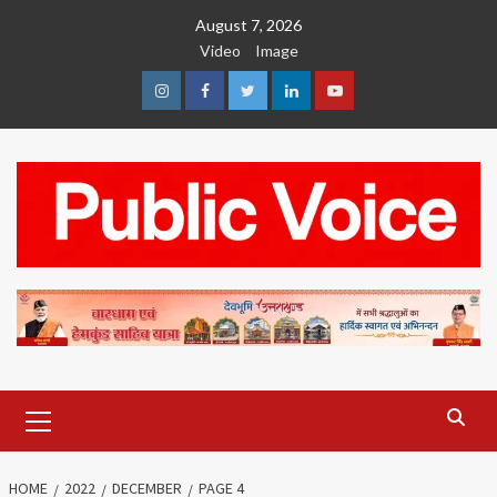
Skip
August 7, 2026
to
Video
Image
content
Instagram
Facebook
Twitter
Linkedin
Youtube
Primary
Menu
HOME
2022
DECEMBER
PAGE 4