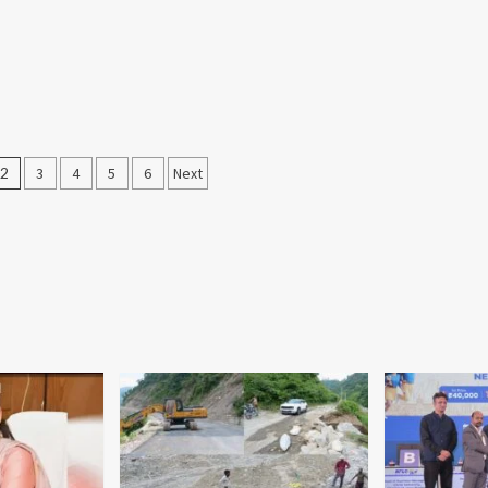
2
3
4
5
6
Next
ion