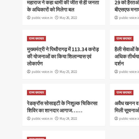
महाराज ने कहा धामी की जीत से ही जनता
29 को हैरतअं
के अधिकारों को मिलेगा बल
बीएसएफ मनाए
public-voice.in
May 26, 2022
public-voice.i
राज्य समाचार
राज्य समाचार
मुख्यमंत्री ने पिथौरागढ़ में 113.34 करोड़
हैली सेवाओं क
की योजनाओं का किया शिलान्यास एवं
अधिक तीर्थयात
लोकार्पण
दर्शन
public-voice.in
May 25, 2022
public-voice.i
राज्य समाचार
राज्य समाचार
रेडक्रॉस सोसाइटी के निशुल्क चिकित्सा
अवैध खनन व 
शिविर का शानदार आगाज……
मिली सूचनाओं
public-voice.in
May 24, 2022
public-voice.i