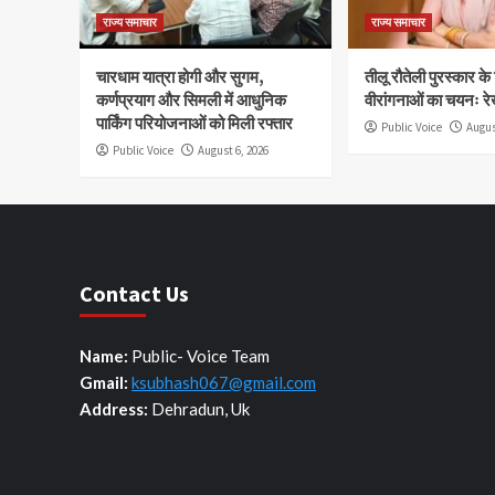
राज्य समाचार
राज्य समाचार
चारधाम यात्रा होगी और सुगम,
तीलू रौतेली पुरस्कार क
कर्णप्रयाग और सिमली में आधुनिक
वीरांगनाओं का चयनः रे
पार्किंग परियोजनाओं को मिली रफ्तार
Public Voice
Augus
Public Voice
August 6, 2026
Contact Us
Name:
Public- Voice Team
Gmail:
ksubhash067@gmail.com
Address:
Dehradun, Uk