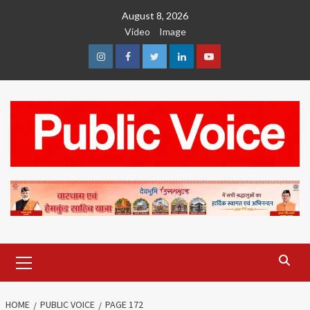
Skip
August 8, 2026
to
Video
Image
content
Instagram
Facebook
Twitter
Linkedin
Youtube
Primary
Menu
HOME
PUBLIC VOICE
PAGE 172