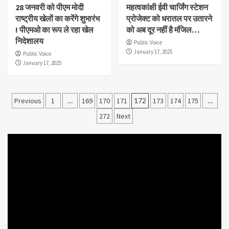
28 जनवरी को पीएम मोदी
महत्वकांक्षी ईवी चार्जिंग स्टेशन
राष्ट्रीय खेलों का करेंगे शुभारंभ
प्रोजेक्ट को धरातल पर उतारने
! पीएमओ का रूप ले रहा खेल
को अब दूर नहीं है मंजिल…
निदेशालय
Public Voice
January 17, 2025
Public Voice
January 17, 2025
Posts
Previous
1
…
169
170
171
172
173
174
175
…
pagination
272
Next
Video
Player