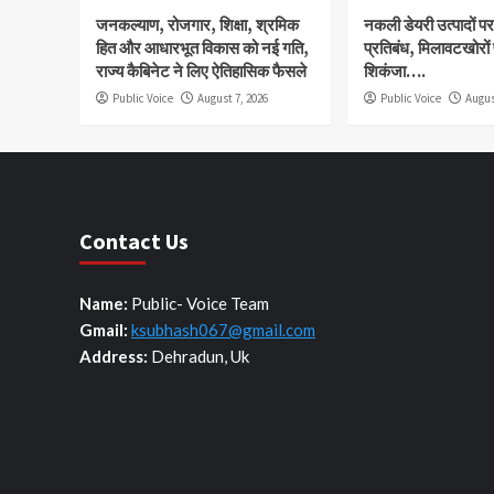
जनकल्याण, रोजगार, शिक्षा, श्रमिक
नकली डेयरी उत्पादों पर 
हित और आधारभूत विकास को नई गति,
प्रतिबंध, मिलावटखोरों
राज्य कैबिनेट ने लिए ऐतिहासिक फैसले
शिकंजा….
Public Voice
August 7, 2026
Public Voice
Augus
Contact Us
Name:
Public- Voice Team
Gmail:
ksubhash067@gmail.com
Address:
Dehradun, Uk