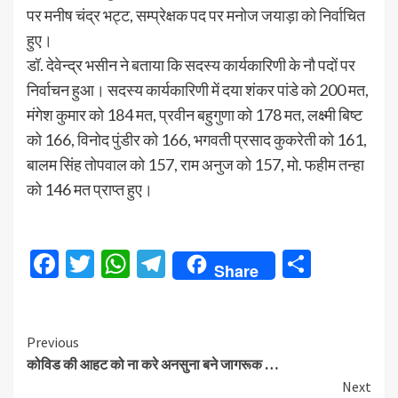
पर मनीष चंद्र भट्ट, सम्प्रेक्षक पद पर मनोज जयाड़ा को निर्वाचित
हुए।
डॉ. देवेन्द्र भसीन ने बताया कि सदस्य कार्यकारिणी के नौ पदों पर
निर्वाचन हुआ। सदस्य कार्यकारिणी में दया शंकर पांडे को 200 मत,
मंगेश कुमार को 184 मत, प्रवीन बहुगुणा को 178 मत, लक्ष्मी बिष्ट
को 166, विनोद पुंडीर को 166, भगवती प्रसाद कुकरेती को 161,
बालम सिंह तोपवाल को 157, राम अनुज को 157, मो. फहीम तन्हा
को 146 मत प्राप्त हुए।
Facebook
Twitter
WhatsApp
Telegram
Share
Share
Continue
Previous
कोविड की आहट को ना करे अनसुना बने जागरूक …
Reading
Next