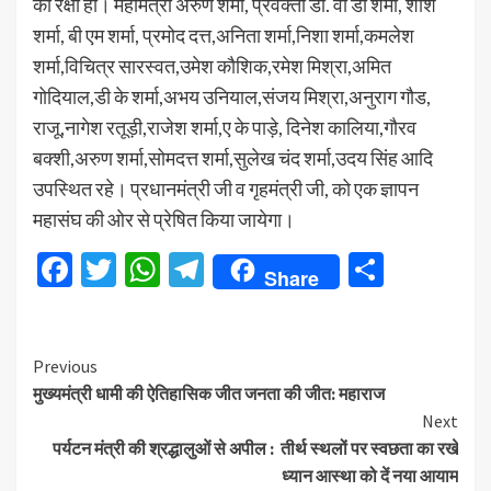
की रक्षा हो। महामंत्री अरुण शर्मा, प्रवक्ता डा. वी डी शर्मा, शशि
शर्मा, बी एम शर्मा, प्रमोद दत्त,अनिता शर्मा,निशा शर्मा,कमलेश
शर्मा,विचित्र सारस्वत,उमेश कौशिक,रमेश मिश्रा,अमित
गोदियाल,डी के शर्मा,अभय उनियाल,संजय मिश्रा,अनुराग गौड,
राजू,नागेश रतूड़ी,राजेश शर्मा,ए के पाड़े, दिनेश कालिया,गौरव
बक्शी,अरुण शर्मा,सोमदत्त शर्मा,सुलेख चंद शर्मा,उदय सिंह आदि
उपस्थित रहे। प्रधानमंत्री जी व गृहमंत्री जी, को एक ज्ञापन
महासंघ की ओर से प्रेषित किया जायेगा।
Facebook
Twitter
WhatsApp
Telegram
Share
Share
Continue
Previous
मुख्यमंत्री धामी की ऐतिहासिक जीत जनता की जीत: महाराज
Reading
Next
पर्यटन मंत्री की श्रद्धालुओं से अपील : तीर्थ स्थलों पर स्वछता का रखे
ध्यान आस्था को दें नया आयाम