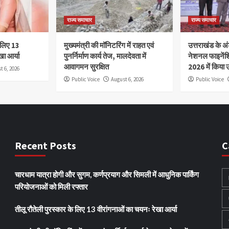
राज्य समाचार
राज्य समाचार
े लिए 13
मुख्यमंत्री की मॉनिटरिंग में राहत एवं
उत्तराखंड के अंड
खा आर्या
पुनर्निर्माण कार्य तेज, मालदेवता में
नेशनल फाइनेंश
आवागमन सुरक्षित
2026 में किया उ
t 6, 2026
Public Voice
August 6, 2026
Public Voice
Recent Posts
C
चारधाम यात्रा होगी और सुगम, कर्णप्रयाग और सिमली में आधुनिक पार्किंग
परियोजनाओं को मिली रफ्तार
तीलू रौतेली पुरस्कार के लिए 13 वीरांगनाओं का चयनः रेखा आर्या