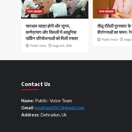
राज्य समाचार
राज्य समाचार
चारधाम यात्रा होगी और सुगम,
तीलू रौतेली पुरस्कार क
कर्णप्रयाग और सिमली में आधुनिक
वीरांगनाओं का चयनः रे
पार्किंग परियोजनाओं को मिली रफ्तार
Public Voice
Augus
Public Voice
August 6, 2026
Contact Us
Name:
Public- Voice Team
Gmail:
ksubhash067@gmail.com
Address:
Dehradun, Uk