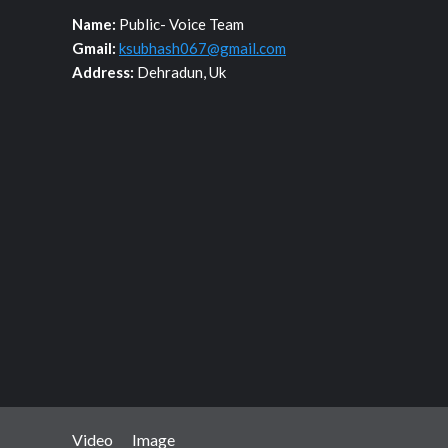
Name:
Public- Voice Team
Gmail:
ksubhash067@gmail.com
Address:
Dehradun, Uk
Video
Image