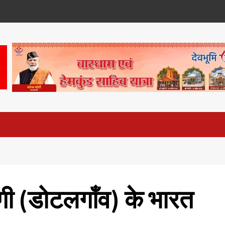
ँगी (डोटलगाँव) के भारत