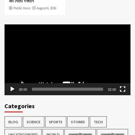
को मिली रफ्तार
Public Voice
August 6, 2026
Video
Player
00:00
02:00
Categories
BLOG
SCIENCE
SPORTS
STORIES
TECH
UNCATEGORIZED
WORLD
अन्तराष्ट्रीय समाचार
अन्तराष्ट्रीय समाचार