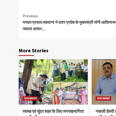
Continue
Previous
भगवत प्रसाद मकवाना ने उत्तर प्रदेश के मुख्यमंत्री योगी आदित्यन
Reading
जताया आभार…
More Stories
राज्य समाचार
राज्य समाचार
स्वच्छ एवं सुंदर शहर के लिए जनसहभागिता
नकली डेयरी उत