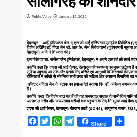
सालगिरह का शानदा
Public Voice
January 15, 2025
देहरादून । आई हॉस्पिटल चेन, ए एस जी आई हॉस्पिटल प्राइवेट लिमिटेड (ए
विशेष अतिथि डॉ. गीता जैन डॉ. आर.के. जैन विवेक शर्मा (पूर्वप्रभारी सूचन
देहरादून) आदि ने शिरकत की।
इस मौके पर डॉ. संगीता जैन (निदेशक, देहरादून) ने अपने एक वर्ष की कार्य उप
उन्होंने कहा कि ए एस जी आई केयर, देहरादून की स्थापना का मुख्य उद्धेश्य हैं 
सुविधा पहुंचाई जा सके और इसके लिए वरिष्ठ एवं अनुभवी चिकित्सकों की एक समूह
हॉस्पिटल में आँखों से संबन्धित सभी तरह की जटिल और असाध्य बिमारियो का ज
डॉक्टर संगीता जैन ने स्टाफ का हवाला देते बताया कि डॉ. अंशिका कश्यप वार्ष्ण
है।
उन्होंने कहा कि विशेष बात यह हैं की यह अस्पताल सप्ताह के सभी दिन यानि रविवा
अस्पताल गरीब और जरूरतमंद मरीजों तक पहुंचने के लिए नि:शुल्क आई कैम्प एवं
ए एस जी आई केयर, देहरादून: गोल्डन कार्ड (SGHS), आयुष्मान भारत, ESIS, मु
Facebook
Twitter
WhatsApp
Telegram
Sh
Share