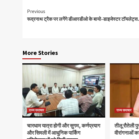
Continue
Previous
रूद्रनाथ ट्रैक पर लगेंगे डीआरडीओ के बायो-डाइजेस्टर टॉयलेट्
Reading
More Stories
राज्य समाचार
राज्य समाचार
चारधाम यात्रा होगी और सुगम, कर्णप्रयाग
तीलू रौतेली प
और सिमली में आधुनिक पार्किंग
वीरांगनाओं क