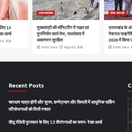
राज्य समाचार
राज्य समाचार
े लिए 13
मुख्यमंत्री की मॉनिटरिंग में राहत एवं
उत्तराखंड के अंड
खा आर्या
पुनर्निर्माण कार्य तेज, मालदेवता में
नेशनल फाइनेंश
आवागमन सुरक्षित
2026 में किया उ
t 6, 2026
Public Voice
August 6, 2026
Public Voice
Recent Posts
C
चारधाम यात्रा होगी और सुगम, कर्णप्रयाग और सिमली में आधुनिक पार्किंग
परियोजनाओं को मिली रफ्तार
तीलू रौतेली पुरस्कार के लिए 13 वीरांगनाओं का चयनः रेखा आर्या