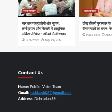
राज्य समाचार
राज्य समाचार
चारधाम यात्रा होगी और सुगम,
तीलू रौतेली पुरस्कार क
कर्णप्रयाग और सिमली में आधुनिक
वीरांगनाओं का चयनः रे
पार्किंग परियोजनाओं को मिली रफ्तार
Public Voice
Augus
Public Voice
August 6, 2026
Contact Us
Name:
Public- Voice Team
Gmail:
ksubhash067@gmail.com
Address:
Dehradun, Uk