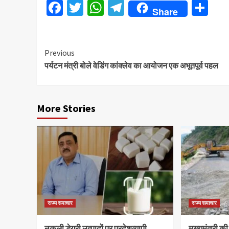
Facebook
Twitter
WhatsApp
Telegram
Sh
Share
Continue
Previous
पर्यटन मंत्री बोले वेडिंग कांक्लेव का आयोजन एक अभूतपूर्व पहल
Reading
More Stories
राज्य समाचार
राज्य समाचार
नकली डेयरी उत्पादों पर प्रदेशव्यापी
मुख्यमंत्री की