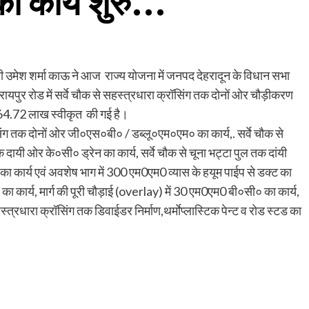
ा कार्य शुरु…
उमेश शर्मा काऊ ने आज राज्य योजना में जनपद देहरादून के विधान सभा
- रायपुर रोड में सर्वे चौक से सहस्त्रधारा क्रॉसिंग तक दोनों ओर चौड़ीकरण
 364.72 लाख स्वीकृत की गई है।
सिंग तक दोनों ओर जी०एस०बी० / डब्लू०एम०एम० का कार्य,. सर्वे चौक से
 दायी ओर के०सी० ड्रेन का कार्य, सर्वे चौक से चूना भट्टा पुल तक दांयी
ा कार्य एवं अवशेष भाग में 300 एम0एम0 व्यास के हयूम पाईप से डक्ट का
का कार्य, मार्ग की पूरी चौड़ाई (overlay) में 30 एम0एम0 बी०सी० का कार्य,
्त्रधारा क्रॉसिंग तक डिवाईडर निर्माण,थर्माेप्लास्टिक पेन्ट व रोड स्टड का
।
are