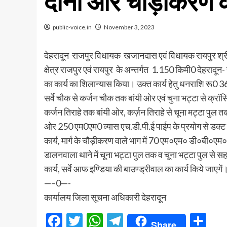
दोनों और चौड़ीकरण क
public-voice.in
November 3, 2023
देहरादून राजपुर विधायक खजानदास एवं विधायक रायपुर श्री 
क्षेत्र राजपुर एवं रायपुर के अन्तर्गत 1.150 किमी0 देहरादून
का कार्य का शिलान्यास किया। उक्त कार्य हेतु धनराशि रू0
सर्वे चौक से कर्जन चौक तक बांयी ओर एवं चुना भट्टा से क्रॉ
कर्जन तिराहे तक बांयी ओर, कर्ज़न तिराहे से चूना मट्टा पुल तक
ओर 250 एम0एम0 व्यास एच.डी.पी.ई पाईप के प्रयोग से डक्ट क
कार्य, मार्ग के चौड़ीकरण वाले भाग में 70 एम०एम० डी०बी०एम० 
डालनवाला थाने में चूना भट्टा पुल तक व चूना भट्टा पुल से सहस
कार्य, सर्वे आफ इण्डिया की बाउण्ड्रीवाल का कार्य किये जाएगें
—–0—-
कार्यालय जिला सूचना अधिकारी देहरादून
Facebook
Twitter
WhatsApp
Telegram
Sh
Share