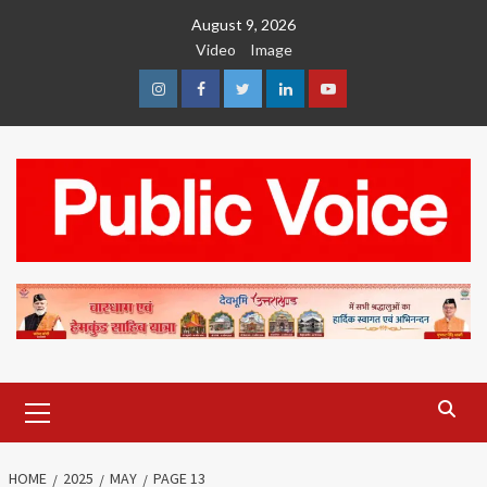
Skip
August 9, 2026
to
Video
Image
content
Instagram
Facebook
Twitter
Linkedin
Youtube
Primary
Menu
HOME
2025
MAY
PAGE 13