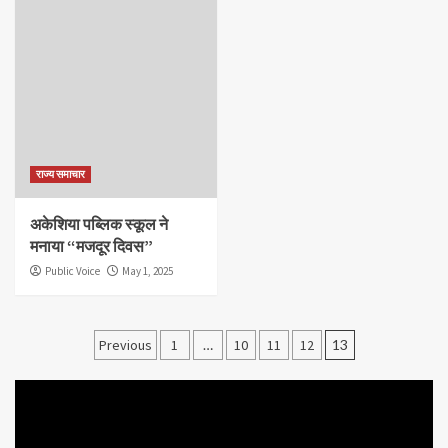
राज्य समाचार
अकेशिया पब्लिक स्कूल ने
मनाया “मजदूर दिवस”
Public Voice
May 1, 2025
Posts
Previous
1
…
10
11
12
13
pagination
Video
Player