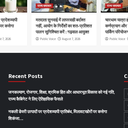
राज्य समाचार
राज्य समाचार
प्रदेशव्यापी
मतदाता सुनवाई में लापरवाही बर्दाश्त
चारधाम यात्रा 
 पर कसेगा
नहीं, आयोग के निर्देशों का शत-प्रतिशत
कर्णप्रयाग और
पालन सुनिश्चित करें : गढ़वाल आयुक्त
पार्किंग परियोज
t 7, 2026
Public Voice
August 7, 2026
Public Voice
Recent Posts
C
जनकल्याण, रोजगार, शिक्षा, श्रमिक हित और आधारभूत विकास को नई गति,
राज्य कैबिनेट ने लिए ऐतिहासिक फैसले
नकली डेयरी उत्पादों पर प्रदेशव्यापी प्रतिबंध, मिलावटखोरों पर कसेगा
शिकंजा….