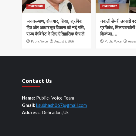
राज्य समाचार
राज्य समाचार
जनकल्याण, रोजगार, शिक्षा, श्रमिक
नकली डेयरी उत्पादों पर 
हित और आधारभूत विकास को नई गति,
प्रतिबंध, मिलावटखोरों
राज्य कैबिनेट ने लिए ऐतिहासिक फैसले
शिकंजा….
Public Voice
August 7, 2026
Public Voice
Augus
Contact Us
Name:
Public- Voice Team
Gmail:
ksubhash067@gmail.com
Address:
Dehradun, Uk